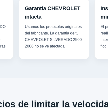
Garantía CHEVROLET
Ins
intacta
mi
ADO
Usamos los protocolos originales
El p
del fabricante. La garantía de tu
real
o
CHEVROLET SILVERADO 2500
inte
ras.
2008 no se ve afectada.
flotil
ios de limitar la velocid