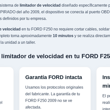
sistema de
limitador de velocidad
diseñado específicamente pa
IRADO del año 2009, el dispositivo se conecta al puerto OBD-I
s definidos por tu empresa.
e velocidad
en tu FORD F250 no requiere cortar cables, soldar
completo toma aproximadamente
10 minutos
y se realiza directam
a unidad a un taller.
n limitador de velocidad en tu FORD F2
Garantía FORD intacta
Ins
mi
Usamos los protocolos originales
del fabricante. La garantía de tu
El p
FORD F250 2009 no se ve
el
real
afectada.
inte