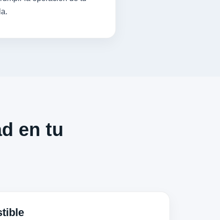
la.
ad en tu
tible