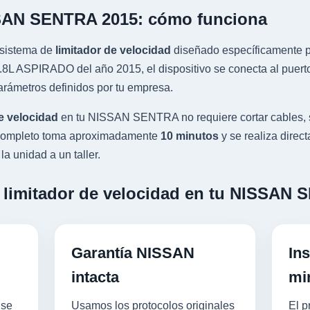
SSAN SENTRA 2015: cómo funciona
sistema de
limitador de velocidad
diseñado específicamente pa
 ASPIRADO del año 2015, el dispositivo se conecta al puerto O
rámetros definidos por tu empresa.
e velocidad
en tu NISSAN SENTRA no requiere cortar cables, 
o completo toma aproximadamente
10 minutos
y se realiza direc
a unidad a un taller.
n limitador de velocidad en tu NISSAN
Garantía NISSAN
Ins
intacta
mi
 se
Usamos los protocolos originales
El p