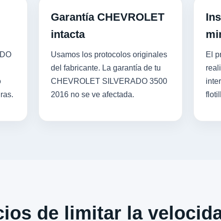
Garantía CHEVROLET
Ins
intacta
mi
ADO
Usamos los protocolos originales
El p
del fabricante. La garantía de tu
real
o
CHEVROLET SILVERADO 3500
inte
ras.
2016 no se ve afectada.
flotil
ios de limitar la velocid