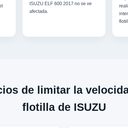
ISUZU ELF 600 2017 no se ve
el
real
afectada.
inte
flotil
ios de limitar la velocid
flotilla de ISUZU