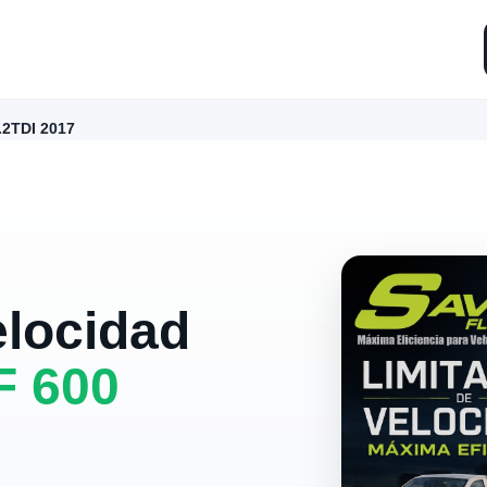
.2TDI 2017
elocidad
F 600