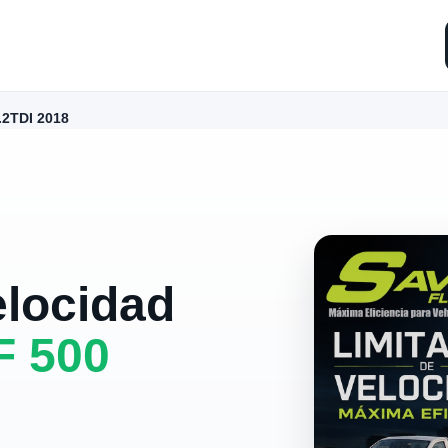
.2TDI 2018
elocidad
F 500