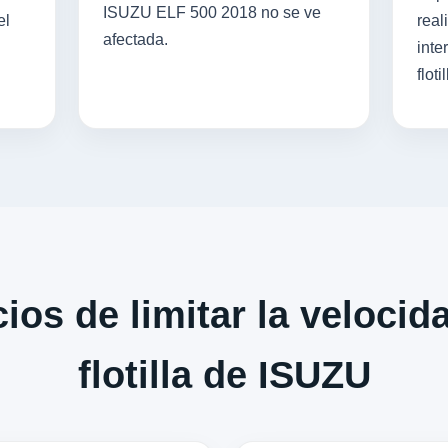
ISUZU ELF 500 2018 no se ve
el
real
afectada.
inte
flotil
ios de limitar la velocid
flotilla de ISUZU