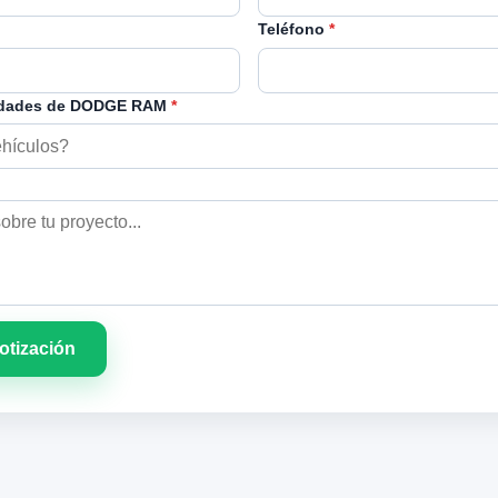
Teléfono
*
idades de DODGE RAM
*
cotización