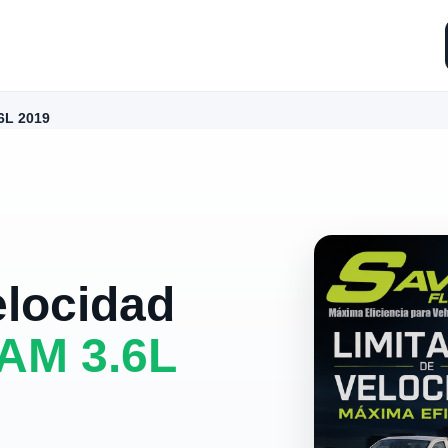
6L 2019
elocidad
AM 3.6L