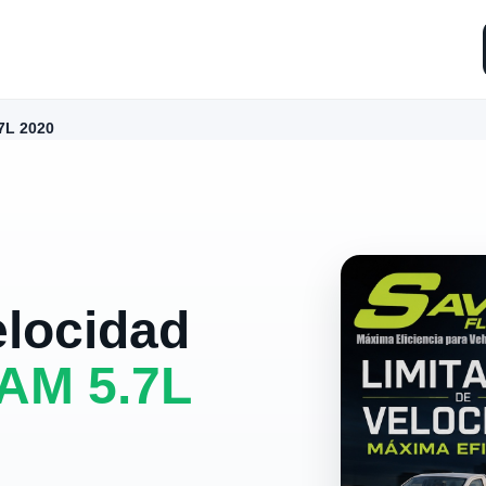
7L 2020
elocidad
AM 5.7L