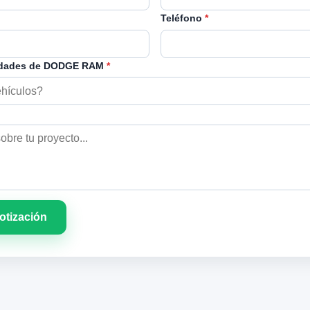
Teléfono
*
idades de DODGE RAM
*
cotización