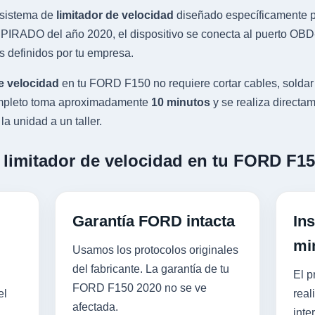
sistema de
limitador de velocidad
diseñado específicamente pa
IRADO del año 2020, el dispositivo se conecta al puerto OBD-I
s definidos por tu empresa.
e velocidad
en tu FORD F150 no requiere cortar cables, soldar
completo toma aproximadamente
10 minutos
y se realiza directam
a unidad a un taller.
n limitador de velocidad en tu FORD F1
Garantía FORD intacta
Ins
mi
Usamos los protocolos originales
del fabricante. La garantía de tu
El p
FORD F150 2020 no se ve
el
real
afectada.
inte