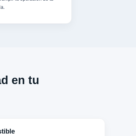
la.
ad en tu
tible