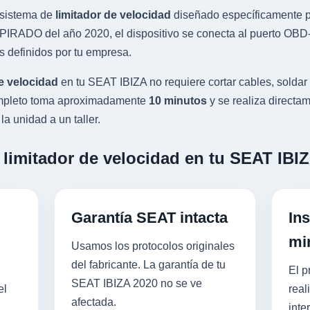
sistema de
limitador de velocidad
diseñado específicamente pa
IRADO del año 2020, el dispositivo se conecta al puerto OBD-I
s definidos por tu empresa.
e velocidad
en tu SEAT IBIZA no requiere cortar cables, soldar
completo toma aproximadamente
10 minutos
y se realiza directam
a unidad a un taller.
 limitador de velocidad en tu SEAT IBI
Garantía SEAT intacta
Ins
mi
Usamos los protocolos originales
del fabricante. La garantía de tu
El p
SEAT IBIZA 2020 no se ve
el
real
afectada.
inte