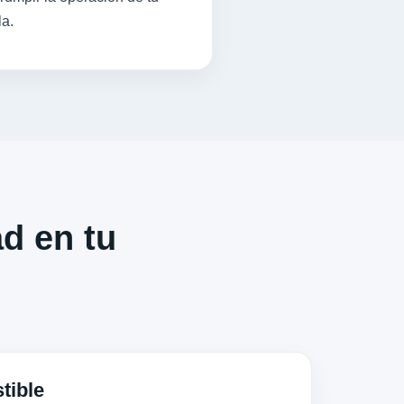
la.
ad en tu
tible