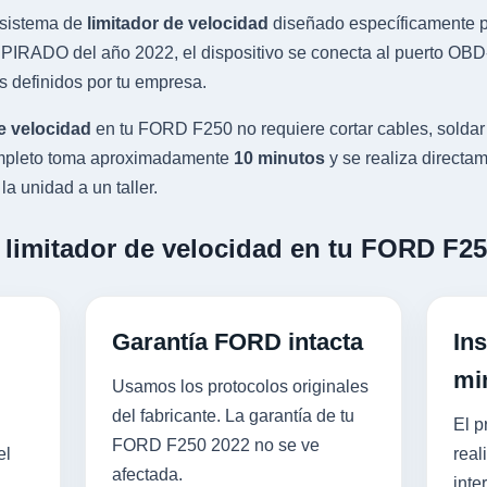
sistema de
limitador de velocidad
diseñado específicamente pa
IRADO del año 2022, el dispositivo se conecta al puerto OBD-I
s definidos por tu empresa.
e velocidad
en tu FORD F250 no requiere cortar cables, soldar
completo toma aproximadamente
10 minutos
y se realiza directam
a unidad a un taller.
n limitador de velocidad en tu FORD F2
Garantía FORD intacta
Ins
mi
Usamos los protocolos originales
del fabricante. La garantía de tu
El p
FORD F250 2022 no se ve
el
real
afectada.
inte