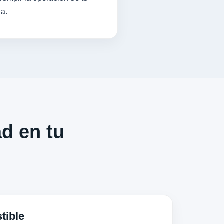
la.
ad en tu
tible