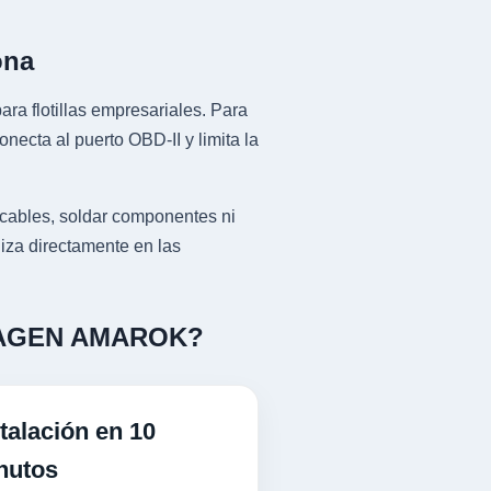
ona
ra flotillas empresariales. Para
ta al puerto OBD-II y limita la
bles, soldar componentes ni
liza directamente en las
KSWAGEN AMAROK?
talación en 10
nutos