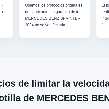
ER
Usamos los protocolos originales
El p
s del
del fabricante. La garantía de tu
real
MERCEDES BENZ SPRINTER
inte
2024 no se ve afectada.
flotil
ios de limitar la velocid
lotilla de MERCEDES BE