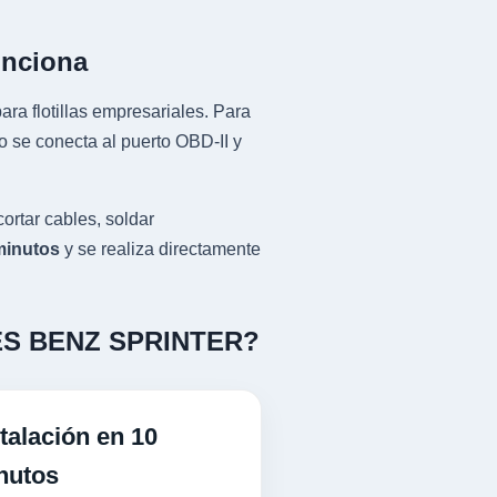
unciona
ra flotillas empresariales. Para
e conecta al puerto OBD-II y
tar cables, soldar
minutos
y se realiza directamente
EDES BENZ SPRINTER?
talación en 10
nutos